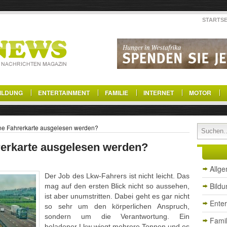
STARTSE
ILDUNG
ENTERTAINMENT
FAMILIE
INTERNET
MOTOR
ine Fahrerkarte ausgelesen werden?
rerkarte ausgelesen werden?
Allg
Der Job des Lkw-Fahrers ist nicht leicht. Das
Bildu
mag auf den ersten Blick nicht so aussehen,
ist aber unumstritten. Dabei geht es gar nicht
Ente
so sehr um den körperlichen Anspruch,
sondern um die Verantwortung. Ein
Famil
beladener Lkw wiegt mehrere Tonnen und es