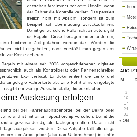
entstehen fast immer schwere Unfälle, wenn
Inter
der Fahrer die Kontrolle verliert. Das passiert
Moto
freilich nicht mit Absicht, sondern ist zum
Beispiel auf Übermüdung zurückzuführen.
Reis
Damit genau solche Fälle nicht eintreten, gibt
es Regeln. Diese besagen unter anderem,
Tech
ine bestimmte Zeit gefahren werden darf. Werden die
Wirts
 Pausen nicht eingehalten, dann verstößt man gegen das
olle zur Kasse gebeten.
er Regeln mit einem seit 2006 vorgeschriebenen digitalen
prachlich auch als Kontrollgerät oder Fahrtenschreiber
AUGUST
 genutzten Lkw verbaut. Er dokumentiert die Lenk- und
M
die eingelegte Fahrerkarte ab. Eine Fahrt ohne eingelegte
n, es gibt nur wenige Ausnahmefälle, die es erlauben.
3
 eine Auslesung erfolgen
10
17
24
sland bei der Fahrerlaubnisbehörde, bei der Dekra oder
31
f Jahre und ist mit einem Speicherchip versehen. Damit die
« Okt.
eziehungsweise der digitale Tachograph ältere Daten nicht
8 Tage ausgelesen werden. Diese Aufgabe fällt allerdings
sondern der Arbeitgeber (also das Unternehmen) ist dafür