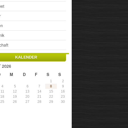
net
r
en
nik
chaft
KALENDER
 2026
D
M
D
F
S
S
1
2
4
5
6
7
8
9
11
12
13
14
15
16
18
19
20
21
22
23
25
26
27
28
29
30