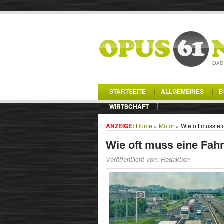
STARTSEITE
ALLGEMEINES
B
WIRTSCHAFT
ANZEIGE:
Home
»
Motor
»
Wie oft muss e
Wie oft muss eine Fah
Veröffentlicht von: Redaktion