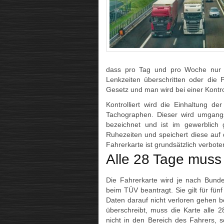
dass pro Tag und pro Woche nur e
Lenkzeiten überschritten oder die
Gesetz und man wird bei einer Kontr
Kontrolliert wird die Einhaltung d
Tachographen. Dieser wird umgangss
bezeichnet und ist im gewerblich
Ruhezeiten und speichert diese auf 
Fahrerkarte ist grundsätzlich verbote
Alle 28 Tage muss
Die Fahrerkarte wird je nach Bunde
beim TÜV beantragt. Sie gilt für fün
Daten darauf nicht verloren gehen b
überschreibt, muss die Karte alle 2
nicht in den Bereich des Fahrers, 