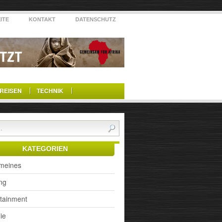
ITE
KONTAKT
DATENSCHUTZ
REISEN
TECHNIK
KATEGORIEN
emeines
ng
rtainment
ie