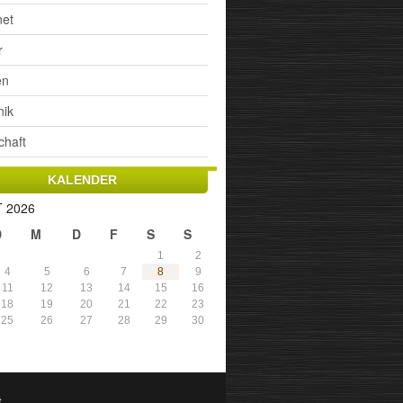
net
r
en
nik
chaft
KALENDER
 2026
D
M
D
F
S
S
1
2
4
5
6
7
8
9
11
12
13
14
15
16
18
19
20
21
22
23
25
26
27
28
29
30
t