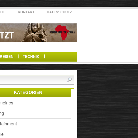
ITE
KONTAKT
DATENSCHUTZ
REISEN
TECHNIK
KATEGORIEN
emeines
ng
rtainment
ie