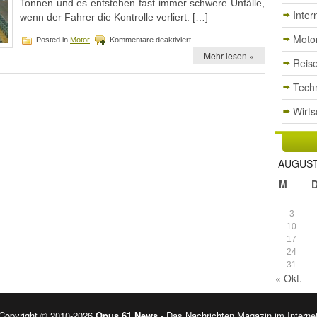
Tonnen und es entstehen fast immer schwere Unfälle,
Inter
wenn der Fahrer die Kontrolle verliert. […]
Moto
für
Posted in
Motor
Kommentare deaktiviert
Wie
Mehr lesen »
oft
Reis
muss
eine
Tech
Fahrerkarte
ausgelesen
Wirts
werden?
AUGUST
M
3
10
17
24
31
« Okt.
Copyright © 2010-2026
Opus 61 News
- Das Nachrichten Magazin im Interne